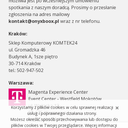
możliwa jest po wcześniejszym umówieniu
spotkania z naszym doradcą. Prosimy o przesłanie
zgłoszenia na adres mailowy
kontakt@onyxboox.pl
wraz z nr telefonu.
Kraków:
Sklep Komputerowy KOMTEK24
ul. Gromadzka 46
Budynek A, 1sze piętro
30-714 Kraków
tel.: 502-947-502
Warszawa:
Magenta Experience Center
Event Center - Westfield Mokotów
ul. Wołoska 12
×
Korzystamy z plików cookies w celu sprawnej realizacji
02-675 Warszawa
usług i poprawnego działania strony.
tel.: 22 490 30 10
Możesz określić sposób przechowywania lub dostępu do
plików cookies w Twojej przeglądarce. Więcej informacji