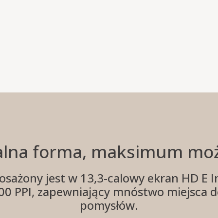
lna forma, maksimum moż
ażony jest w 13,3-calowy ekran HD E In
 300 PPI, zapewniający mnóstwo miejsca 
pomysłów.