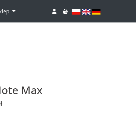
klep
Note Max
ł