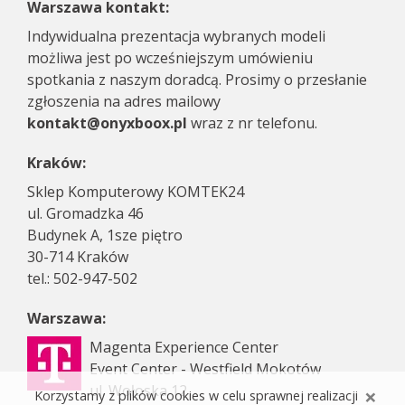
Warszawa kontakt:
Indywidualna prezentacja wybranych modeli
możliwa jest po wcześniejszym umówieniu
spotkania z naszym doradcą. Prosimy o przesłanie
zgłoszenia na adres mailowy
kontakt@onyxboox.pl
wraz z nr telefonu.
Kraków:
Sklep Komputerowy KOMTEK24
ul. Gromadzka 46
Budynek A, 1sze piętro
30-714 Kraków
tel.: 502-947-502
Warszawa:
Magenta Experience Center
Event Center - Westfield Mokotów
ul. Wołoska 12
×
Korzystamy z plików cookies w celu sprawnej realizacji